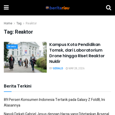
Home
Tag
Reaktor
Tag:
Reaktor
Kampus Kota Pendidikan
BISNIS
Tomsk, dari Laboratorium
Drone hingga Riset Reaktor
Nuklir
BY
GERALD
MAY 28, 2026
Berita Terkini
89 Persen Konsumen Indonesia Tertarik pada Galaxy Z Fold8, Ini
Alasannya
Napoli Dekati Gabriel Jesus dengan Harga yang Ditetapkan Arsenal