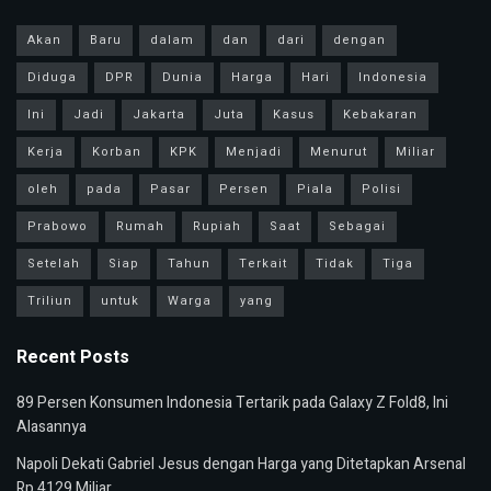
Akan
Baru
dalam
dan
dari
dengan
Diduga
DPR
Dunia
Harga
Hari
Indonesia
Ini
Jadi
Jakarta
Juta
Kasus
Kebakaran
Kerja
Korban
KPK
Menjadi
Menurut
Miliar
oleh
pada
Pasar
Persen
Piala
Polisi
Prabowo
Rumah
Rupiah
Saat
Sebagai
Setelah
Siap
Tahun
Terkait
Tidak
Tiga
Triliun
untuk
Warga
yang
Recent Posts
89 Persen Konsumen Indonesia Tertarik pada Galaxy Z Fold8, Ini
Alasannya
Napoli Dekati Gabriel Jesus dengan Harga yang Ditetapkan Arsenal
Rp 4129 Miliar