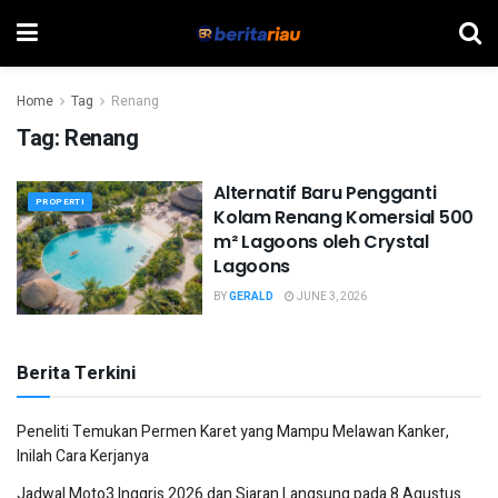
Home
Tag
Renang
Tag:
Renang
Alternatif Baru Pengganti
PROPERTI
Kolam Renang Komersial 500
m² Lagoons oleh Crystal
Lagoons
BY
GERALD
JUNE 3, 2026
Berita Terkini
Peneliti Temukan Permen Karet yang Mampu Melawan Kanker,
Inilah Cara Kerjanya
Jadwal Moto3 Inggris 2026 dan Siaran Langsung pada 8 Agustus