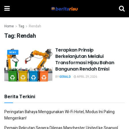
Home
Tag
Rendah
Tag:
Rendah
Terapkan Prinsip
NEWS
Berkelanjutan Melalui
Transformasi Hijau Bahan
Bangunan Rendah Emisi
BY
GERALD
APRIL 29, 2026
Berita Terkini
Peringatan Bahaya Menggunakan Wi-Fi Hotel, Modus Ini Paling
Mengerikan!
Pemain Rekrutan Segera Dilepas Manchester United ke Spanyol