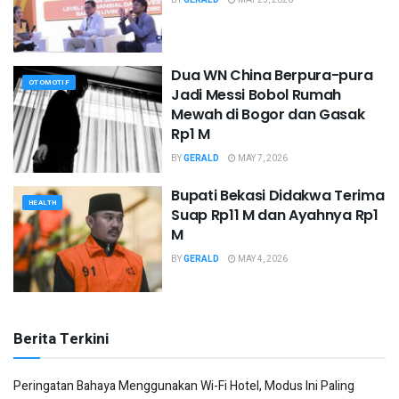
Dua WN China Berpura-pura
OTOMOTIF
Jadi Messi Bobol Rumah
Mewah di Bogor dan Gasak
Rp1 M
BY
GERALD
MAY 7, 2026
Bupati Bekasi Didakwa Terima
HEALTH
Suap Rp11 M dan Ayahnya Rp1
M
BY
GERALD
MAY 4, 2026
Berita Terkini
Peringatan Bahaya Menggunakan Wi-Fi Hotel, Modus Ini Paling