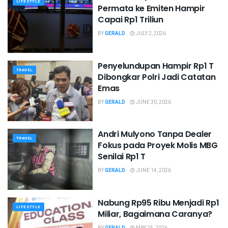
LIFESTYLE
Permata ke Emiten Hampir
Capai Rp1 Triliun
BY
GERALD
JULY 2, 2026
Penyelundupan Hampir Rp1 T
TRAVEL
Dibongkar Polri Jadi Catatan
Emas
BY
GERALD
JUNE 30, 2026
Andri Mulyono Tanpa Dealer
TRAVEL
Fokus pada Proyek Molis MBG
Senilai Rp1 T
BY
GERALD
JUNE 14, 2026
Nabung Rp95 Ribu Menjadi Rp1
LIFESTYLE
Miliar, Bagaimana Caranya?
BY
GERALD
MAY 25, 2026