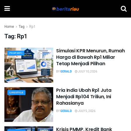
Home
Tag
Rp1
Tag:
Rp1
Simulasi KPR Menurun, Rumah
PROPERTI
Harga di Bawah Rp1 Miliar
Tetap Menjadi Pilihan
BY
GERALD
JULY 10, 2026
Pria India Ubah Rp1 Juta
LIFESTYLE
Menjadi Rp104 Triliun, Ini
Rahasianya
BY
GERALD
JULY 5, 2026
Krisis PMMP, Kredit Bank