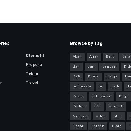
ries
Browse by Tag
Otomotif
Akan
Anak
Baru
dal
Properti
dan
dari
dengan
Did
Tekno
DPR
Dunia
Harga
Har
e
Travel
Indonesia
Ini
Jadi
Ja
Kasus
Kebakaran
Kerja
Korban
KPK
Menjadi
Menurut
Miliar
oleh
Pasar
Persen
Piala
P