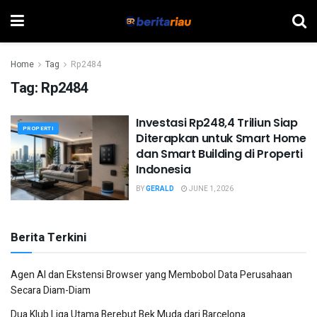
Home
Tag
Rp2484
Tag:
Rp2484
Investasi Rp248,4 Triliun Siap
PROPERTI
Diterapkan untuk Smart Home
dan Smart Building di Properti
Indonesia
BY
GERALD
JUNE 1, 2026
Berita Terkini
Agen AI dan Ekstensi Browser yang Membobol Data Perusahaan
Secara Diam-Diam
Dua Klub Liga Utama Berebut Bek Muda dari Barcelona