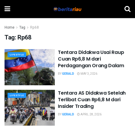
Home
Tag
Rp68
Tag:
Rp68
Tentara Didakwa Usai Raup
LIFESTYLE
Cuan Rp6,8 M dari
Perdagangan Orang Dalam
BY
GERALD
MAY 3, 2026
Tentara AS Didakwa Setelah
LIFESTYLE
Terlibat Cuan Rp6,8 M dari
Insider Trading
BY
GERALD
APRIL 28, 2026