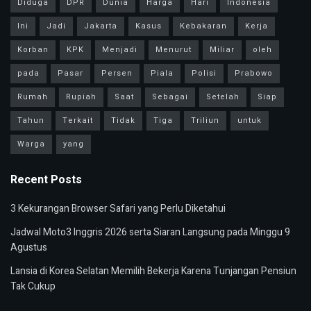
Diduga
DPR
Dunia
Harga
Hari
Indonesia
Ini
Jadi
Jakarta
Kasus
Kebakaran
Kerja
Korban
KPK
Menjadi
Menurut
Miliar
oleh
pada
Pasar
Persen
Piala
Polisi
Prabowo
Rumah
Rupiah
Saat
Sebagai
Setelah
Siap
Tahun
Terkait
Tidak
Tiga
Triliun
untuk
Warga
yang
Recent Posts
3 Kekurangan Browser Safari yang Perlu Diketahui
Jadwal Moto3 Inggris 2026 serta Siaran Langsung pada Minggu 9
Agustus
Lansia di Korea Selatan Memilih Bekerja Karena Tunjangan Pensiun
Tak Cukup