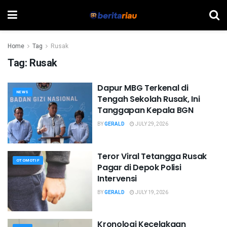
Home
Tag
Rusak
Tag:
Rusak
Dapur MBG Terkenal di
NEWS
Tengah Sekolah Rusak, Ini
Tanggapan Kepala BGN
BY
GERALD
JULY 29, 2026
Teror Viral Tetangga Rusak
OTOMOTIF
Pagar di Depok Polisi
Intervensi
BY
GERALD
JULY 19, 2026
Kronologi Kecelakaan