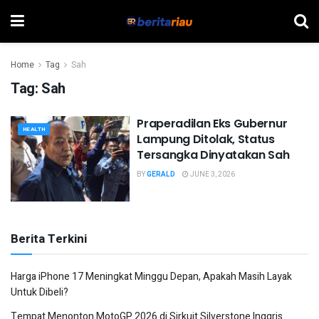
Home
Tag
Sah
Tag:
Sah
Praperadilan Eks Gubernur
HEALTH
Lampung Ditolak, Status
Tersangka Dinyatakan Sah
BY
GERALD
JUNE 3, 2026
Berita Terkini
Harga iPhone 17 Meningkat Minggu Depan, Apakah Masih Layak
Untuk Dibeli?
Tempat Menonton MotoGP 2026 di Sirkuit Silverstone Inggris