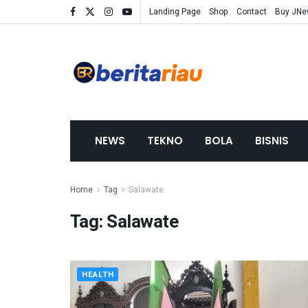
Landing Page
Shop
Contact
Buy JN
NEWS
TEKNO
BOLA
BISNIS
Home
Tag
Salawate
Tag:
Salawate
HEALTH