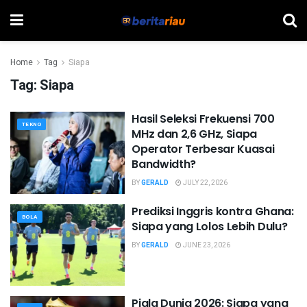
Home
Tag
Siapa
Tag:
Siapa
Hasil Seleksi Frekuensi 700
TEKNO
MHz dan 2,6 GHz, Siapa
Operator Terbesar Kuasai
Bandwidth?
BY
GERALD
JULY 22, 2026
Prediksi Inggris kontra Ghana:
BOLA
Siapa yang Lolos Lebih Dulu?
BY
GERALD
JUNE 23, 2026
Piala Dunia 2026: Siapa yang