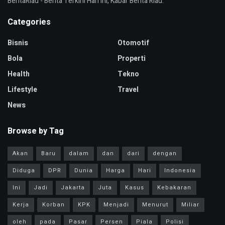
BeritaRiau - Berita Terkini Hari Ini, Kabar Berita Riau.
Categories
Bisnis
Otomotif
Bola
Properti
Health
Tekno
Lifestyle
Travel
News
Browse by Tag
Akan
Baru
dalam
dan
dari
dengan
Diduga
DPR
Dunia
Harga
Hari
Indonesia
Ini
Jadi
Jakarta
Juta
Kasus
Kebakaran
Kerja
Korban
KPK
Menjadi
Menurut
Miliar
oleh
pada
Pasar
Persen
Piala
Polisi