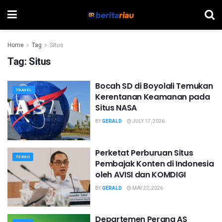
Home
Tag
Situs
Tag:
Situs
Bocah SD di Boyolali Temukan
TRAVEL
Kerentanan Keamanan pada
Situs NASA
BY
GERALD
JULY 17, 2026
Perketat Perburuan Situs
TEKNO
Pembajak Konten di Indonesia
oleh AVISI dan KOMDIGI
BY
GERALD
MAY 22, 2026
Departemen Perang AS