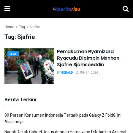
Home
Tag
Sjafrie
Tag:
Sjafrie
Pemakaman Ryamizard
NEWS
Ryacudu Dipimpin Menhan
Sjafrie Sjamsoeddin
BY
GERALD
JUNE 1, 2026
Berita Terkini
89 Persen Konsumen Indonesia Tertarik pada Galaxy Z Fold8, Ini
Alasannya
Napoli Dekati Gabriel Jesus dengan Harga yang Ditetapkan Arsenal