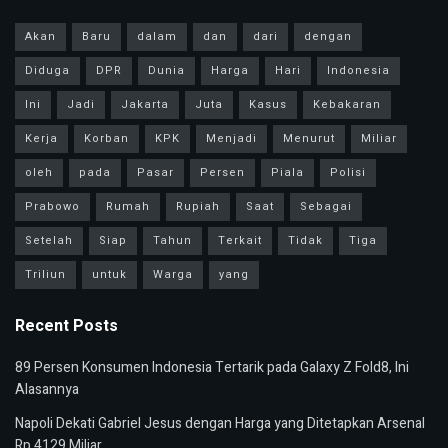
Akan
Baru
dalam
dan
dari
dengan
Diduga
DPR
Dunia
Harga
Hari
Indonesia
Ini
Jadi
Jakarta
Juta
Kasus
Kebakaran
Kerja
Korban
KPK
Menjadi
Menurut
Miliar
oleh
pada
Pasar
Persen
Piala
Polisi
Prabowo
Rumah
Rupiah
Saat
Sebagai
Setelah
Siap
Tahun
Terkait
Tidak
Tiga
Triliun
untuk
Warga
yang
Recent Posts
89 Persen Konsumen Indonesia Tertarik pada Galaxy Z Fold8, Ini
Alasannya
Napoli Dekati Gabriel Jesus dengan Harga yang Ditetapkan Arsenal
Rp 4129 Miliar