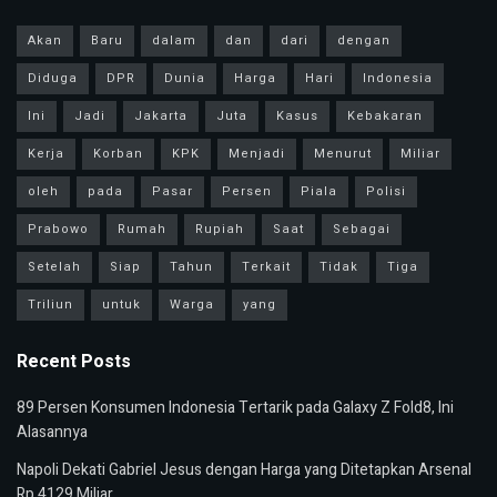
Akan
Baru
dalam
dan
dari
dengan
Diduga
DPR
Dunia
Harga
Hari
Indonesia
Ini
Jadi
Jakarta
Juta
Kasus
Kebakaran
Kerja
Korban
KPK
Menjadi
Menurut
Miliar
oleh
pada
Pasar
Persen
Piala
Polisi
Prabowo
Rumah
Rupiah
Saat
Sebagai
Setelah
Siap
Tahun
Terkait
Tidak
Tiga
Triliun
untuk
Warga
yang
Recent Posts
89 Persen Konsumen Indonesia Tertarik pada Galaxy Z Fold8, Ini
Alasannya
Napoli Dekati Gabriel Jesus dengan Harga yang Ditetapkan Arsenal
Rp 4129 Miliar