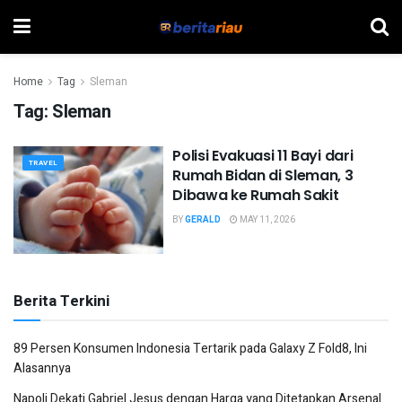
Home
Tag
Sleman
Tag:
Sleman
Polisi Evakuasi 11 Bayi dari
TRAVEL
Rumah Bidan di Sleman, 3
Dibawa ke Rumah Sakit
BY
GERALD
MAY 11, 2026
Berita Terkini
89 Persen Konsumen Indonesia Tertarik pada Galaxy Z Fold8, Ini
Alasannya
Napoli Dekati Gabriel Jesus dengan Harga yang Ditetapkan Arsenal