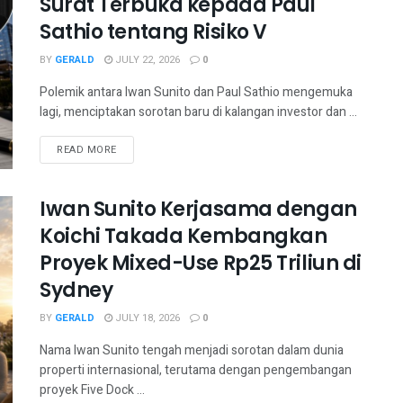
Surat Terbuka kepada Paul
Sathio tentang Risiko V
BY
GERALD
JULY 22, 2026
0
Polemik antara Iwan Sunito dan Paul Sathio mengemuka
lagi, menciptakan sorotan baru di kalangan investor dan ...
READ MORE
Iwan Sunito Kerjasama dengan
Koichi Takada Kembangkan
Proyek Mixed-Use Rp25 Triliun di
Sydney
BY
GERALD
JULY 18, 2026
0
Nama Iwan Sunito tengah menjadi sorotan dalam dunia
properti internasional, terutama dengan pengembangan
proyek Five Dock ...