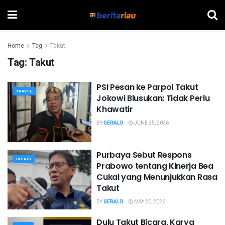
Home
Tag
Takut
Tag:
Takut
PSI Pesan ke Parpol Takut
TRAVEL
Jokowi Blusukan: Tidak Perlu
Khawatir
BY
GERALD
JUNE 25, 2026
Purbaya Sebut Respons
BISNIS
Prabowo tentang Kinerja Bea
Cukai yang Menunjukkan Rasa
Takut
BY
GERALD
MAY 20, 2026
Dulu Takut Bicara, Karya