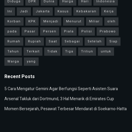
Diduga
DPR
Dunia
Harga
Hari
Indonesia
Ini
Jadi
Jakarta
Kasus
Kebakaran
Kerja
Korban
KPK
Menjadi
Menurut
Miliar
oleh
pada
Pasar
Persen
Piala
Polisi
Prabowo
Rumah
Rupiah
Saat
Sebagai
Setelah
Siap
Tahun
Terkait
Tidak
Tiga
Triliun
untuk
Warga
yang
Recent Posts
5 Cara Mengatur Gemini Agar Berfungsi Seperti Asisten Suara
Arsenal Takluk dari Dortmund, 3 Hal Menarik di Emirates Cup
Momen Bersejarah, Pesawat Terbesar Mendarat di Soekarno-Hatta