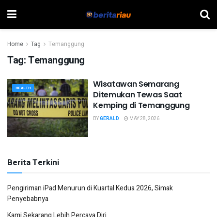
Home
Tag
Temanggung
Tag:
Temanggung
Wisatawan Semarang
HEALTH
Ditemukan Tewas Saat
Kemping di Temanggung
BY
GERALD
MAY 28, 2026
Berita Terkini
Pengiriman iPad Menurun di Kuartal Kedua 2026, Simak
Penyebabnya
Kami Sekarang Lebih Percaya Diri