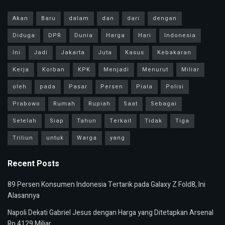
Akan
Baru
dalam
dan
dari
dengan
Diduga
DPR
Dunia
Harga
Hari
Indonesia
Ini
Jadi
Jakarta
Juta
Kasus
Kebakaran
Kerja
Korban
KPK
Menjadi
Menurut
Miliar
oleh
pada
Pasar
Persen
Piala
Polisi
Prabowo
Rumah
Rupiah
Saat
Sebagai
Setelah
Siap
Tahun
Terkait
Tidak
Tiga
Triliun
untuk
Warga
yang
Recent Posts
89 Persen Konsumen Indonesia Tertarik pada Galaxy Z Fold8, Ini
Alasannya
Napoli Dekati Gabriel Jesus dengan Harga yang Ditetapkan Arsenal
Rp 4129 Miliar