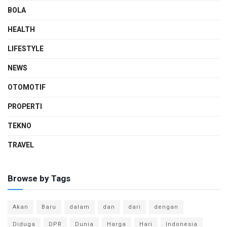
BOLA
HEALTH
LIFESTYLE
NEWS
OTOMOTIF
PROPERTI
TEKNO
TRAVEL
Browse by Tags
Akan
Baru
dalam
dan
dari
dengan
Diduga
DPR
Dunia
Harga
Hari
Indonesia