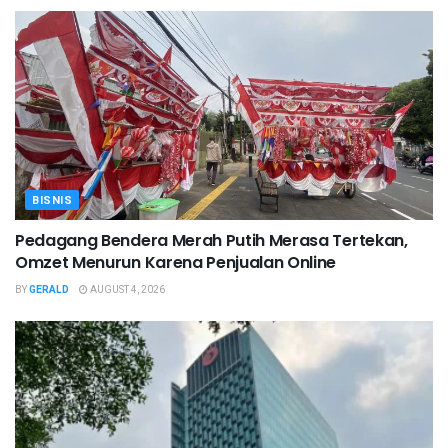
BISNIS
Pedagang Bendera Merah Putih Merasa Tertekan,
Omzet Menurun Karena Penjualan Online
BY
GERALD
AUGUST 4, 2026