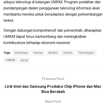
adopsi teknologi di kalangan UMKM. Program pelatihan dan
pendampingan dalam penggunaan teknologi informasi akan
membantu mereka untuk beradaptasi dengan perkembangan
terkini.
Dengan dukungan komprehensif dari pemerintah, diharapkan
UMKM dapat terus berkembang dan meningkatkan
kontribusinya terhadap ekonomi nasional.
Tags:
Dihadapi
Hanya
Modal
Selain
Tantangan
UMKM
yang
Previous Post
Lirik Intel dan Samsung Produksi Chip iPhone dan Mac
Bisa Berubah
Next Post