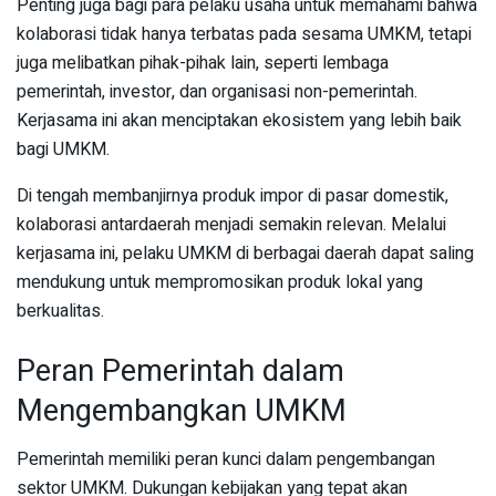
Penting juga bagi para pelaku usaha untuk memahami bahwa
kolaborasi tidak hanya terbatas pada sesama UMKM, tetapi
juga melibatkan pihak-pihak lain, seperti lembaga
pemerintah, investor, dan organisasi non-pemerintah.
Kerjasama ini akan menciptakan ekosistem yang lebih baik
bagi UMKM.
Di tengah membanjirnya produk impor di pasar domestik,
kolaborasi antardaerah menjadi semakin relevan. Melalui
kerjasama ini, pelaku UMKM di berbagai daerah dapat saling
mendukung untuk mempromosikan produk lokal yang
berkualitas.
Peran Pemerintah dalam
Mengembangkan UMKM
Pemerintah memiliki peran kunci dalam pengembangan
sektor UMKM. Dukungan kebijakan yang tepat akan