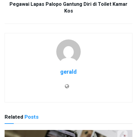
Pegawai Lapas Palopo Gantung Diri di Toilet Kamar
Kos
gerald
Related
Posts