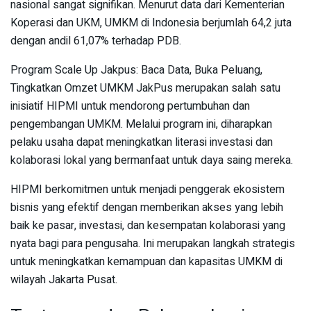
nasional sangat signifikan. Menurut data dari Kementerian
Koperasi dan UKM, UMKM di Indonesia berjumlah 64,2 juta
dengan andil 61,07% terhadap PDB.
Program Scale Up Jakpus: Baca Data, Buka Peluang,
Tingkatkan Omzet UMKM JakPus merupakan salah satu
inisiatif HIPMI untuk mendorong pertumbuhan dan
pengembangan UMKM. Melalui program ini, diharapkan
pelaku usaha dapat meningkatkan literasi investasi dan
kolaborasi lokal yang bermanfaat untuk daya saing mereka.
HIPMI berkomitmen untuk menjadi penggerak ekosistem
bisnis yang efektif dengan memberikan akses yang lebih
baik ke pasar, investasi, dan kesempatan kolaborasi yang
nyata bagi para pengusaha. Ini merupakan langkah strategis
untuk meningkatkan kemampuan dan kapasitas UMKM di
wilayah Jakarta Pusat.