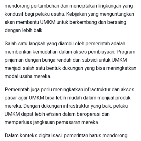
mendorong pertumbuhan dan menciptakan lingkungan yang
kondusif bagi pelaku usaha. Kebijakan yang menguntungkan
akan membantu UMKM untuk berkembang dan bersaing
dengan lebih baik.
Salah satu langkah yang diambil oleh pemerintah adalah
memberikan kemudahan dalam akses pembiayaan. Program
pinjaman dengan bunga rendah dan subsidi untuk UMKM
menjadi salah satu bentuk dukungan yang bisa meningkatkan
modal usaha mereka.
Pemerintah juga perlu meningkatkan infrastruktur dan akses
pasar agar UMKM bisa lebih mudah dalam menjual produk
mereka. Dengan dukungan infrastruktur yang baik, pelaku
UMKM dapat lebih efisien dalam beroperasi dan
memperluas jangkauan pemasaran mereka.
Dalam konteks digitalisasi, pemerintah harus mendorong