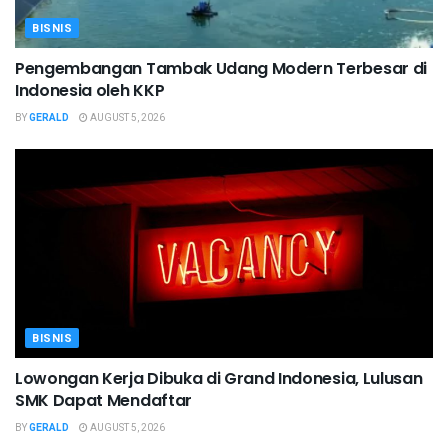
BISNIS
Pengembangan Tambak Udang Modern Terbesar di
Indonesia oleh KKP
BY
GERALD
AUGUST 5, 2026
BISNIS
Lowongan Kerja Dibuka di Grand Indonesia, Lulusan
SMK Dapat Mendaftar
BY
GERALD
AUGUST 5, 2026