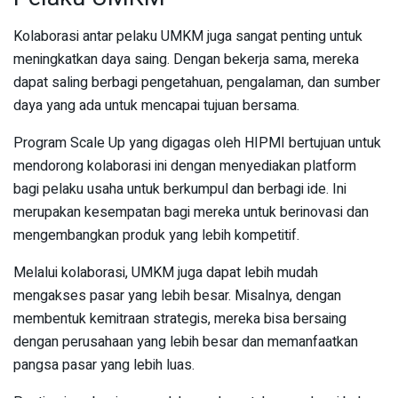
Kolaborasi antar pelaku UMKM juga sangat penting untuk
meningkatkan daya saing. Dengan bekerja sama, mereka
dapat saling berbagi pengetahuan, pengalaman, dan sumber
daya yang ada untuk mencapai tujuan bersama.
Program Scale Up yang digagas oleh HIPMI bertujuan untuk
mendorong kolaborasi ini dengan menyediakan platform
bagi pelaku usaha untuk berkumpul dan berbagi ide. Ini
merupakan kesempatan bagi mereka untuk berinovasi dan
mengembangkan produk yang lebih kompetitif.
Melalui kolaborasi, UMKM juga dapat lebih mudah
mengakses pasar yang lebih besar. Misalnya, dengan
membentuk kemitraan strategis, mereka bisa bersaing
dengan perusahaan yang lebih besar dan memanfaatkan
pangsa pasar yang lebih luas.