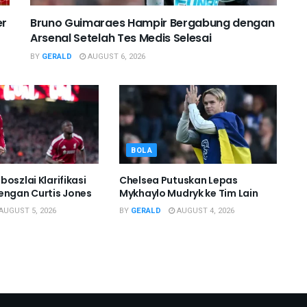
er
Bruno Guimaraes Hampir Bergabung dengan
Arsenal Setelah Tes Medis Selesai
BY
GERALD
AUGUST 6, 2026
BOLA
oszlai Klarifikasi
Chelsea Putuskan Lepas
engan Curtis Jones
Mykhaylo Mudryk ke Tim Lain
AUGUST 5, 2026
BY
GERALD
AUGUST 4, 2026