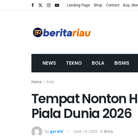
Landing Page
Shop
Contact
Buy JN
NEWS
TEKNO
BOLA
BISNIS
Home
Bola
Tempat Nonton Hai
Piala Dunia 2026
by
gerald
June 14, 2026
in
Bola