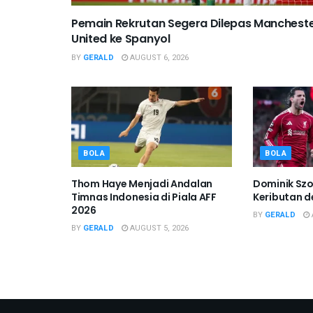
Pemain Rekrutan Segera Dilepas Manchest
United ke Spanyol
BY
GERALD
AUGUST 6, 2026
BOLA
BOLA
Thom Haye Menjadi Andalan
Dominik Szob
Timnas Indonesia di Piala AFF
Keributan d
2026
BY
GERALD
BY
GERALD
AUGUST 5, 2026