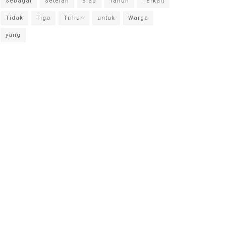
Sebagai
Setelah
Siap
Tahun
Terkait
Tidak
Tiga
Triliun
untuk
Warga
yang