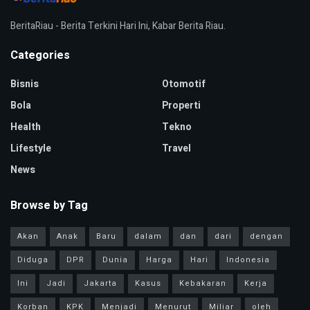
BeritaRiau - Berita Terkini Hari Ini, Kabar Berita Riau.
Categories
Bisnis
Otomotif
Bola
Properti
Health
Tekno
Lifestyle
Travel
News
Browse by Tag
Akan
Anak
Baru
dalam
dan
dari
dengan
Diduga
DPR
Dunia
Harga
Hari
Indonesia
Ini
Jadi
Jakarta
Kasus
Kebakaran
Kerja
Korban
KPK
Menjadi
Menurut
Miliar
oleh