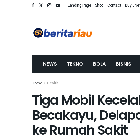
Landing Page
Shop
Contact
Buy JN
NEWS
TEKNO
BOLA
BISNIS
Home
Health
Tiga Mobil Kecela
Becakayu, Delapa
ke Rumah Sakit