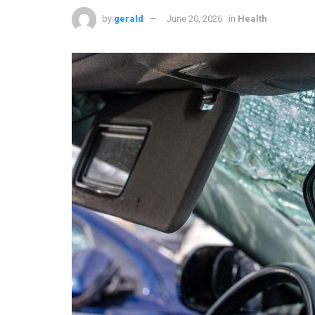
by
gerald
June 20, 2026
in
Health