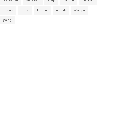
Sebagai
Setelah
Siap
Tahun
Terkait
Tidak
Tiga
Triliun
untuk
Warga
yang