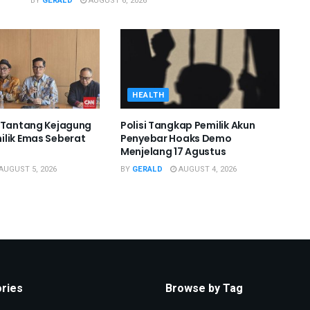
BY
GERALD
AUGUST 6, 2026
HEALTH
 Tantang Kejagung
Polisi Tangkap Pemilik Akun
lik Emas Seberat
Penyebar Hoaks Demo
Menjelang 17 Agustus
AUGUST 5, 2026
BY
GERALD
AUGUST 4, 2026
ries
Browse by Tag