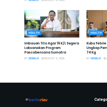
BY
GERALD
AUGUST 6, 2026
HEALTH
HEALTH
Imbauan Tito Agar 16 K/L Segera
Kubu Febrie
Laksanakan Program
Ungkap Pemi
Pascabencana Sumatra
74 Kg
BY
GERALD
AUGUST 5, 2026
BY
GERALD
Catego