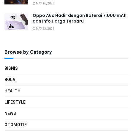
MAY 16, 2026
Oppo A6c Hadir dengan Baterai 7.000 mAh
dan Info Harga Terbaru
MAY 23, 2026
Browse by Category
BISNIS
BOLA
HEALTH
LIFESTYLE
NEWS
OTOMOTIF