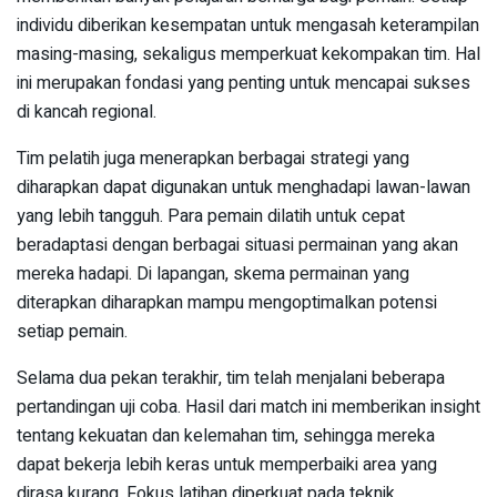
individu diberikan kesempatan untuk mengasah keterampilan
masing-masing, sekaligus memperkuat kekompakan tim. Hal
ini merupakan fondasi yang penting untuk mencapai sukses
di kancah regional.
Tim pelatih juga menerapkan berbagai strategi yang
diharapkan dapat digunakan untuk menghadapi lawan-lawan
yang lebih tangguh. Para pemain dilatih untuk cepat
beradaptasi dengan berbagai situasi permainan yang akan
mereka hadapi. Di lapangan, skema permainan yang
diterapkan diharapkan mampu mengoptimalkan potensi
setiap pemain.
Selama dua pekan terakhir, tim telah menjalani beberapa
pertandingan uji coba. Hasil dari match ini memberikan insight
tentang kekuatan dan kelemahan tim, sehingga mereka
dapat bekerja lebih keras untuk memperbaiki area yang
dirasa kurang. Fokus latihan diperkuat pada teknik