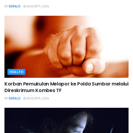
BY
GERALD
AUGUST 9, 2026
HEALTH
Korban Pemukulan Melapor ke Polda Sumbar melalui
Direskrimum Kombes TF
BY
GERALD
AUGUST 8, 2026