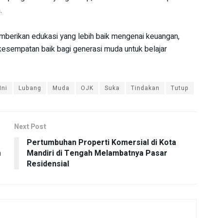
.
emberikan edukasi yang lebih baik mengenai keuangan,
 kesempatan baik bagi generasi muda untuk belajar
Ini
Lubang
Muda
OJK
Suka
Tindakan
Tutup
Next Post
Pertumbuhan Properti Komersial di Kota
m
Mandiri di Tengah Melambatnya Pasar
Residensial