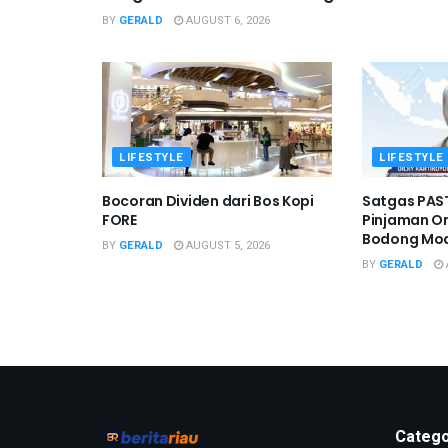
BY
GERALD
AUGUST 6, 2026
LIFESTYLE
LIFESTYLE
Bocoran Dividen dari Bos Kopi
Satgas PAST
FORE
Pinjaman On
Bodong Mo
BY
GERALD
AUGUST 5, 2026
BY
GERALD
Catego