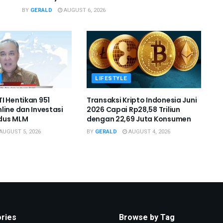
BY
GERALD
AUGUST 6, 2026
LIFESTYLE
I Hentikan 951
Transaksi Kripto Indonesia Juni
line dan Investasi
2026 Capai Rp28,58 Triliun
dus MLM
dengan 22,69 Juta Konsumen
AUGUST 5, 2026
BY
GERALD
AUGUST 4, 2026
ries
Browse by Tag