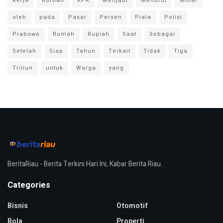
Kerja
Korban
KPK
Menjadi
Menurut
Miliar
oleh
pada
Pasar
Persen
Piala
Polisi
Prabowo
Rumah
Rupiah
Saat
Sebagai
Setelah
Siap
Tahun
Terkait
Tidak
Tiga
Triliun
untuk
Warga
yang
BeritaRiau - Berita Terkini Hari Ini, Kabar Berita Riau.
Categories
Bisnis
Otomotif
Bola
Properti