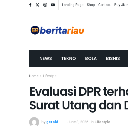
Landing Page
Shop
Contact
Buy JN
NEWS
TEKNO
BOLA
BISNIS
Home
Lifestyle
Evaluasi DPR ter
Surat Utang dan 
by
gerald
June 3, 2026
in
Lifestyle