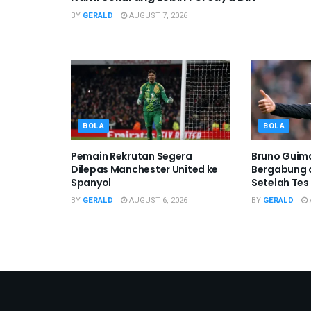
BY
GERALD
AUGUST 7, 2026
BOLA
BOLA
Pemain Rekrutan Segera
Bruno Guim
Dilepas Manchester United ke
Bergabung 
Spanyol
Setelah Tes
BY
GERALD
AUGUST 6, 2026
BY
GERALD