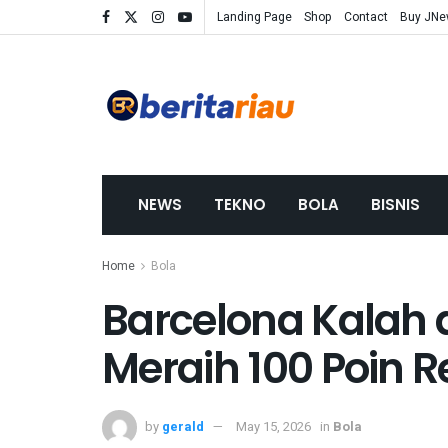
Landing Page
Shop
Contact
Buy JN
NEWS
TEKNO
BOLA
BISNIS
Home
Bola
Barcelona Kalah 
Meraih 100 Poin R
by
gerald
May 15, 2026
in
Bola