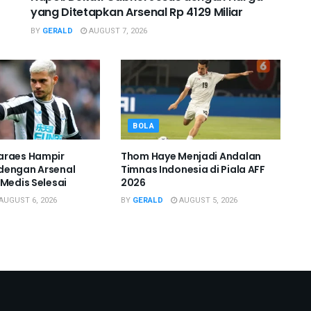
yang Ditetapkan Arsenal Rp 4129 Miliar
BY
GERALD
AUGUST 7, 2026
BOLA
araes Hampir
Thom Haye Menjadi Andalan
dengan Arsenal
Timnas Indonesia di Piala AFF
 Medis Selesai
2026
AUGUST 6, 2026
BY
GERALD
AUGUST 5, 2026