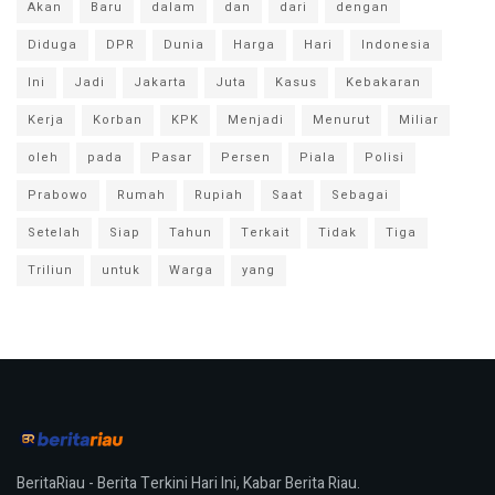
Akan
Baru
dalam
dan
dari
dengan
Diduga
DPR
Dunia
Harga
Hari
Indonesia
Ini
Jadi
Jakarta
Juta
Kasus
Kebakaran
Kerja
Korban
KPK
Menjadi
Menurut
Miliar
oleh
pada
Pasar
Persen
Piala
Polisi
Prabowo
Rumah
Rupiah
Saat
Sebagai
Setelah
Siap
Tahun
Terkait
Tidak
Tiga
Triliun
untuk
Warga
yang
BeritaRiau - Berita Terkini Hari Ini, Kabar Berita Riau.