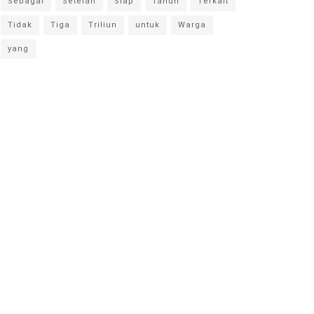
Sebagai
Setelah
Siap
Tahun
Terkait
Tidak
Tiga
Triliun
untuk
Warga
yang