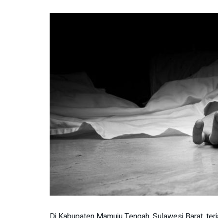
Di Kabupaten Mamuju Tengah, Sulawesi Barat, ter