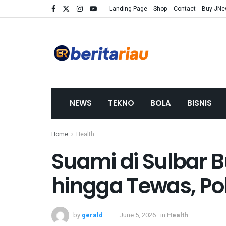
Landing Page
Shop
Contact
Buy JN
NEWS
TEKNO
BOLA
BISNIS
Home
Health
Suami di Sulbar B
hingga Tewas, Pol
by
gerald
June 5, 2026
in
Health