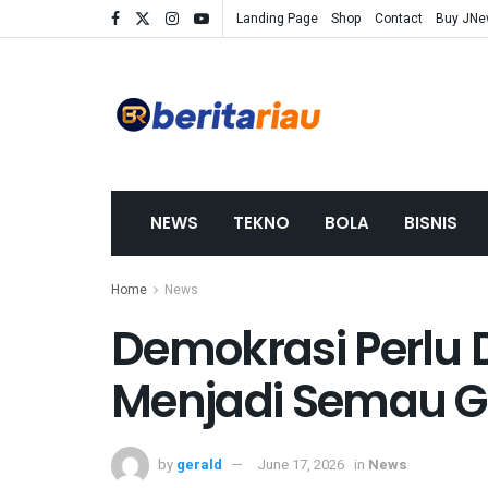
Landing Page
Shop
Contact
Buy JN
NEWS
TEKNO
BOLA
BISNIS
Home
News
Demokrasi Perlu 
Menjadi Semau 
by
gerald
June 17, 2026
in
News