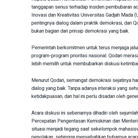
tanggapan serius terhadap insiden pembubaran aca
Inovasi dan Kreativitas Universitas Gadjah Mada (
pentingnya dialog dalam praktik demokrasi, dan
bukan bagian dari prinsip demokrasi yang baik.
Pemerintah berkomitmen untuk terus menjaga jalu
program-program prioritas nasional. Qodari mera
lebih memilih untuk membubarkan diskusi ketimbang
Menurut Qodari, semangat demokrasi sejatinya han
dialog yang baik. Tanpa adanya interaksi yang seh
ketidakpuasan, dan hal ini perlu disadari oleh gen
Acara diskusi ini sebenarnya dihadiri oleh sejuml
Percepatan Pengentasan Kemiskinan dan Menteri 
situasi menjadi tegang saat sekelompok mahasi
penolakan, sehingga menyebabkan bubarnya acara