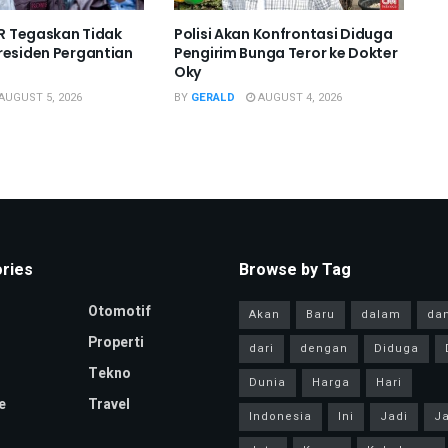
DPR Tegaskan Tidak
Polisi Akan Konfrontasi Diduga
residen Pergantian
Pengirim Bunga Teror ke Dokter
Oky
AUGUST 5, 2026
BY
GERALD
AUGUST 4, 2026
ries
Browse by Tag
Otomotif
Akan
Baru
dalam
da
Properti
dari
dengan
Diduga
Tekno
Dunia
Harga
Hari
e
Travel
Indonesia
Ini
Jadi
Ja