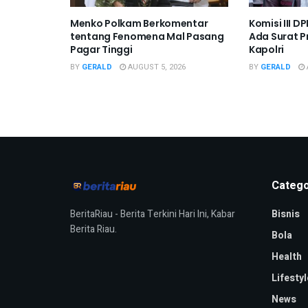
Menko Polkam Berkomentar
Komisi III 
tentang Fenomena Mal Pasang
Ada Surat P
Pagar Tinggi
Kapolri
BY
GERALD
AUGUST 5, 2026
BY
GERALD
Catego
BeritaRiau - Berita Terkini Hari Ini, Kabar
Bisnis
Berita Riau.
Bola
Health
Lifestyl
News