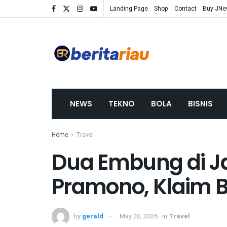
Landing Page
Shop
Contact
Buy JN
NEWS
TEKNO
BOLA
BISNIS
Home
Travel
Dua Embung di J
Pramono, Klaim Bi
by
gerald
May 20, 2026
in
Travel