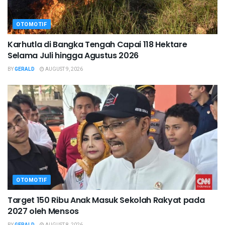
OTOMOTIF
Karhutla di Bangka Tengah Capai 118 Hektare
Selama Juli hingga Agustus 2026
BY
GERALD
AUGUST 9, 2026
OTOMOTIF
Target 150 Ribu Anak Masuk Sekolah Rakyat pada
2027 oleh Mensos