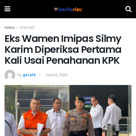
Home
Otomotif
Eks Wamen Imipas Silmy
Karim Diperiksa Pertama
Kali Usai Penahanan KPK
by
gerald
June 8, 2026