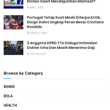
Emiten Sawit Mendapatkan Manfaat?
MAY 1, 2026
Portugal Tetap Kuat Meski Diterpa Kritik,
Diogo Dalot Ungkap Peran Besar Cristiano
Ronaldo
JUNE 21, 2026
3 Anggota DPRD TTU Diduga Intimidasi
Dokter Icha Dan Masih Menerima Gaji
JULY 30, 2026
Browse by Category
BISNIS
BOLA
HEALTH