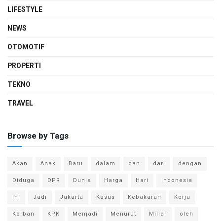
LIFESTYLE
NEWS
OTOMOTIF
PROPERTI
TEKNO
TRAVEL
Browse by Tags
Akan
Anak
Baru
dalam
dan
dari
dengan
Diduga
DPR
Dunia
Harga
Hari
Indonesia
Ini
Jadi
Jakarta
Kasus
Kebakaran
Kerja
Korban
KPK
Menjadi
Menurut
Miliar
oleh