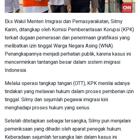
Eks Wakil Menteri Imigrasi dan Pemasyarakatan, Silmy
Karim, ditangkap oleh Komisi Pemberantasan Korupsi (KPK)
terkait dugaan pemerasan dan penerimaan gratifikasi yang
melibatkan izin tinggal Warga Negara Asing (WNA).
Penangkapannya menjadi perhatian publik, karena kasus ini
mencerminkan tantangan besar dalam sistem imigrasi
Indonesia.
Melalui operasi tangkap tangan (OTT), KPK menilai adanya
tindakan yang melawan hukum dalam proses pemberian izin
tinggal. Silmy dan sejumlah pegawai imigrasi kini
menghadapi proses hukum yang serius.
Setelah ditetapkan sebagai tersangka, Silmy pun menjalani
pemeriksaan yang dihadiri oleh aparat penegak hukum.
Keberadaan sejumlah tersangka lain dalam kasus ini