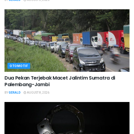
BY
GERALD
AUGUST 8, 2026
OTOMOTIF
Dua Pekan Terjebak Macet Jalintim Sumatra di
Palembang-Jambi
BY
GERALD
AUGUST 8, 2026