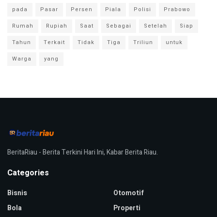
pada
Pasar
Persen
Piala
Polisi
Prabowo
Rumah
Rupiah
Saat
Sebagai
Setelah
Siap
Tahun
Terkait
Tidak
Tiga
Triliun
untuk
Warga
yang
BeritaRiau - Berita Terkini Hari Ini, Kabar Berita Riau.
Categories
Bisnis
Otomotif
Bola
Properti