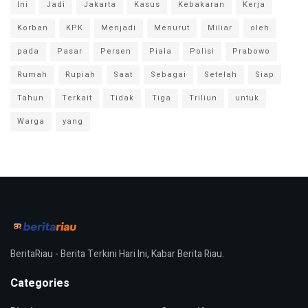
Ini
Jadi
Jakarta
Kasus
Kebakaran
Kerja
Korban
KPK
Menjadi
Menurut
Miliar
oleh
pada
Pasar
Persen
Piala
Polisi
Prabowo
Rumah
Rupiah
Saat
Sebagai
Setelah
Siap
Tahun
Terkait
Tidak
Tiga
Triliun
untuk
Warga
yang
BeritaRiau - Berita Terkini Hari Ini, Kabar Berita Riau.
Categories