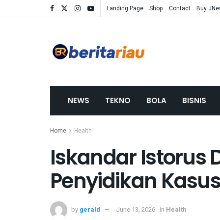
Landing Page
Shop
Contact
Buy JN
NEWS
TEKNO
BOLA
BISNIS
Home
Health
Iskandar Istorus
Penyidikan Kasus
by
gerald
June 13, 2026
in
Health