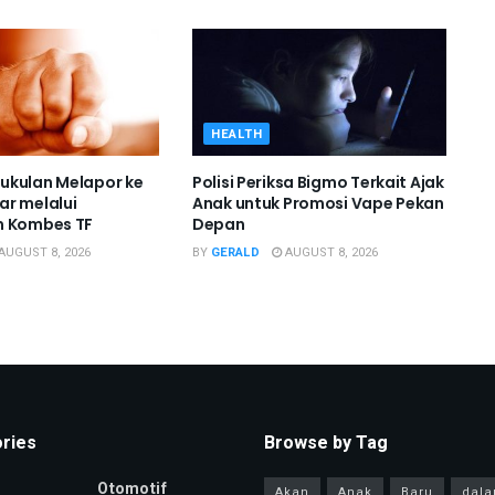
HEALTH
ukulan Melapor ke
Polisi Periksa Bigmo Terkait Ajak
r melalui
Anak untuk Promosi Vape Pekan
m Kombes TF
Depan
AUGUST 8, 2026
BY
GERALD
AUGUST 8, 2026
ries
Browse by Tag
Otomotif
Akan
Anak
Baru
dal