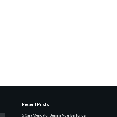
Recent Posts
5 Cara Mengatur Gemini Agar Berfungsi
am