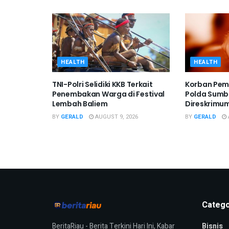
HEALTH
HEALTH
TNI-Polri Selidiki KKB Terkait
Korban Pem
Penembakan Warga di Festival
Polda Sumba
Lembah Baliem
Direskrimu
BY
GERALD
AUGUST 9, 2026
BY
GERALD
Catego
BeritaRiau - Berita Terkini Hari Ini, Kabar
Bisnis