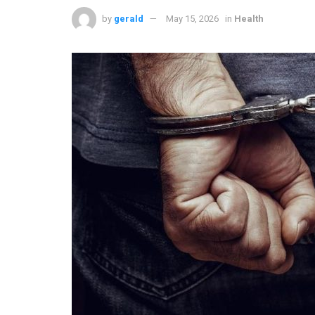
by
gerald
May 15, 2026
in
Health