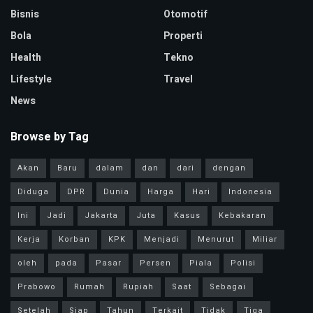
Bisnis
Otomotif
Bola
Properti
Health
Tekno
Lifestyle
Travel
News
Browse by Tag
Akan
Baru
dalam
dan
dari
dengan
Diduga
DPR
Dunia
Harga
Hari
Indonesia
Ini
Jadi
Jakarta
Juta
Kasus
Kebakaran
Kerja
Korban
KPK
Menjadi
Menurut
Miliar
oleh
pada
Pasar
Persen
Piala
Polisi
Prabowo
Rumah
Rupiah
Saat
Sebagai
Setelah
Siap
Tahun
Terkait
Tidak
Tiga