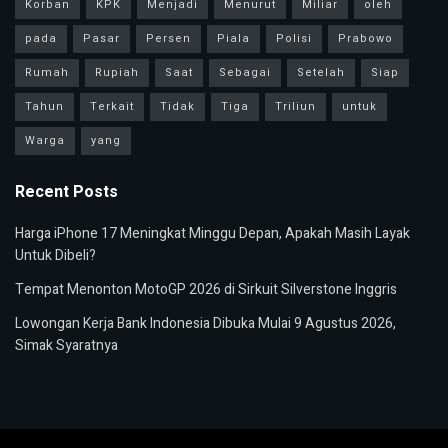
Korban
KPK
Menjadi
Menurut
Miliar
oleh
pada
Pasar
Persen
Piala
Polisi
Prabowo
Rumah
Rupiah
Saat
Sebagai
Setelah
Siap
Tahun
Terkait
Tidak
Tiga
Triliun
untuk
Warga
yang
Recent Posts
Harga iPhone 17 Meningkat Minggu Depan, Apakah Masih Layak
Untuk Dibeli?
Tempat Menonton MotoGP 2026 di Sirkuit Silverstone Inggris
Lowongan Kerja Bank Indonesia Dibuka Mulai 9 Agustus 2026,
Simak Syaratnya