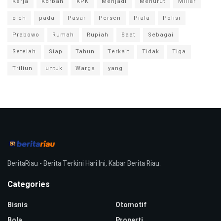
Kerja
Korban
KPK
Menjadi
Menurut
Miliar
oleh
pada
Pasar
Persen
Piala
Polisi
Prabowo
Rumah
Rupiah
Saat
Sebagai
Setelah
Siap
Tahun
Terkait
Tidak
Tiga
Triliun
untuk
Warga
yang
BeritaRiau - Berita Terkini Hari Ini, Kabar Berita Riau.
Categories
Bisnis
Otomotif
Bola
Properti