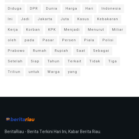
Diduga
DPR
Dunia
Harga
Hari
Indonesia
Ini
Jadi
Jakarta
Juta
Kasus
Kebakaran
Kerja
Korban
KPK
Menjadi
Menurut
Miliar
oleh
pada
Pasar
Persen
Piala
Polisi
Prabowo
Rumah
Rupiah
Saat
Sebagai
Setelah
Siap
Tahun
Terkait
Tidak
Tiga
Triliun
untuk
Warga
yang
BeritaRiau - Berita Terkini Hari Ini, Kabar Berita Riau.