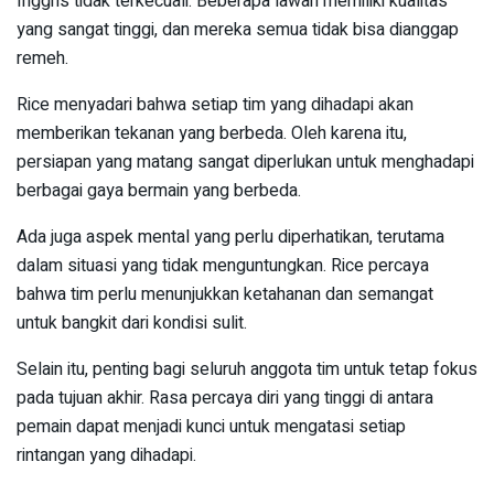
Inggris tidak terkecuali. Beberapa lawan memiliki kualitas
yang sangat tinggi, dan mereka semua tidak bisa dianggap
remeh.
Rice menyadari bahwa setiap tim yang dihadapi akan
memberikan tekanan yang berbeda. Oleh karena itu,
persiapan yang matang sangat diperlukan untuk menghadapi
berbagai gaya bermain yang berbeda.
Ada juga aspek mental yang perlu diperhatikan, terutama
dalam situasi yang tidak menguntungkan. Rice percaya
bahwa tim perlu menunjukkan ketahanan dan semangat
untuk bangkit dari kondisi sulit.
Selain itu, penting bagi seluruh anggota tim untuk tetap fokus
pada tujuan akhir. Rasa percaya diri yang tinggi di antara
pemain dapat menjadi kunci untuk mengatasi setiap
rintangan yang dihadapi.