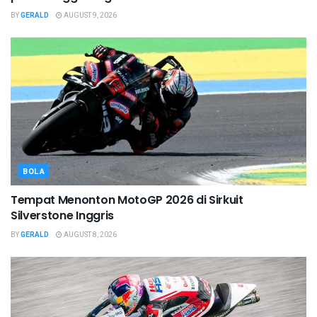
BY
GERALD
AUGUST 9, 2026
BOLA
Tempat Menonton MotoGP 2026 di Sirkuit
Silverstone Inggris
BY
GERALD
AUGUST 8, 2026