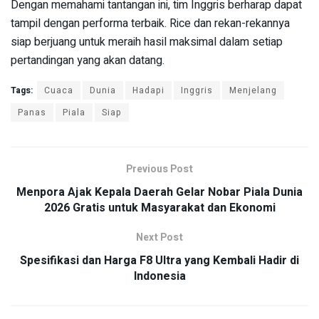
Dengan memahami tantangan ini, tim Inggris berharap dapat
tampil dengan performa terbaik. Rice dan rekan-rekannya
siap berjuang untuk meraih hasil maksimal dalam setiap
pertandingan yang akan datang.
Tags:
Cuaca
Dunia
Hadapi
Inggris
Menjelang
Panas
Piala
Siap
Previous Post
Menpora Ajak Kepala Daerah Gelar Nobar Piala Dunia
2026 Gratis untuk Masyarakat dan Ekonomi
Next Post
Spesifikasi dan Harga F8 Ultra yang Kembali Hadir di
Indonesia