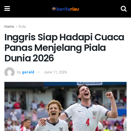
Home
Bola
Inggris Siap Hadapi Cuaca
Panas Menjelang Piala
Dunia 2026
by
gerald
June 11, 2026