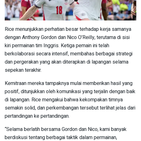
Rice menunjukkan perhatian besar terhadap kerja samanya
dengan Anthony Gordon dan Nico O’Reilly, terutama di sisi
kiri permainan tim Inggris. Ketiga pemain ini telah
berkolaborasi secara intensif, membahas berbagai strategi
dan pergerakan yang akan diterapkan di lapangan selama
sepekan terakhir.
Kemitraan mereka tampaknya mulai memberikan hasil yang
positif, ditunjukkan oleh komunikasi yang terjalin dengan baik
di lapangan. Rice mengakui bahwa kekompakan timnya
semakin solid, dan perkembangan tersebut terlihat jelas dari
pertandingan ke pertandingan.
“Selama berlatih bersama Gordon dan Nico, kami banyak
berdiskusi tentang berbagai taktik dalam permainan,