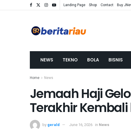
Landing Page
Shop
Contact
Buy JN
NEWS
TEKNO
BOLA
BISNIS
Home
News
Jemaah Haji Gelo
Terakhir Kembali
by
gerald
June 16, 2026
in
News