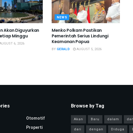
NEWS
n Akan Diguyurkan
Menko Polkam Pastikan
Setiap Minggu
Pemerintah Serius Lindungi
Keamanan Papua
AUGUST 6, 2026
BY
GERALD
AUGUST 5, 2026
ries
Browse by Tag
Otomotif
Akan
Baru
dalam
da
Properti
dari
dengan
Diduga