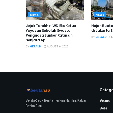
NEWS
NEWS
Jejak Terakhir IWD Eks Ketua
Hujan Buata
Yayasan Sekolah Swasta
di Jakarta 
Penguasa Bunker Ratusan
BY
GERALD
Senjata Api
BY
GERALD
AUGUST 6, 2026
Catego
BeritaRiau - Berita Terkini Hari Ini, Kabar
Bisnis
Berita Riau.
Bola