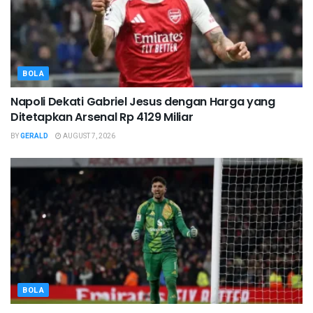
BOLA
Napoli Dekati Gabriel Jesus dengan Harga yang
Ditetapkan Arsenal Rp 4129 Miliar
BY
GERALD
AUGUST 7, 2026
BOLA