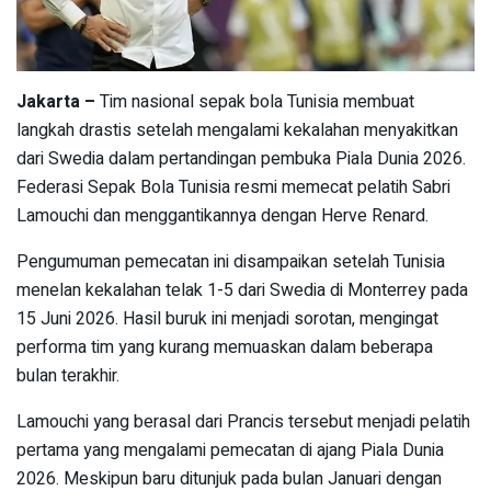
Jakarta –
Tim nasional sepak bola Tunisia membuat
langkah drastis setelah mengalami kekalahan menyakitkan
dari Swedia dalam pertandingan pembuka Piala Dunia 2026.
Federasi Sepak Bola Tunisia resmi memecat pelatih Sabri
Lamouchi dan menggantikannya dengan Herve Renard.
Pengumuman pemecatan ini disampaikan setelah Tunisia
menelan kekalahan telak 1-5 dari Swedia di Monterrey pada
15 Juni 2026. Hasil buruk ini menjadi sorotan, mengingat
performa tim yang kurang memuaskan dalam beberapa
bulan terakhir.
Lamouchi yang berasal dari Prancis tersebut menjadi pelatih
pertama yang mengalami pemecatan di ajang Piala Dunia
2026. Meskipun baru ditunjuk pada bulan Januari dengan