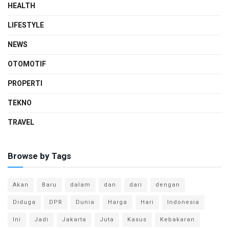
HEALTH
LIFESTYLE
NEWS
OTOMOTIF
PROPERTI
TEKNO
TRAVEL
Browse by Tags
Akan
Baru
dalam
dan
dari
dengan
Diduga
DPR
Dunia
Harga
Hari
Indonesia
Ini
Jadi
Jakarta
Juta
Kasus
Kebakaran