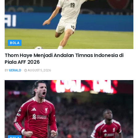
BOLA
Thom Haye Menjadi Andalan Timnas Indonesia di
Piala AFF 2026
BY
GERALD
AUGUST 5, 2026