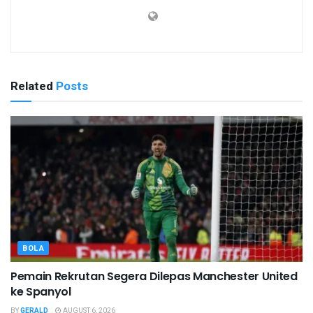
Related
Posts
BOLA
Pemain Rekrutan Segera Dilepas Manchester United
ke Spanyol
BY
GERALD
AUGUST 6, 2026