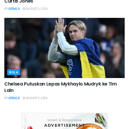
Curtis Jones
BY
GERALD
AUGUST 5, 2026
BOLA
Chelsea Putuskan Lepas Mykhaylo Mudryk ke Tim
Lain
BY
GERALD
AUGUST 4, 2026