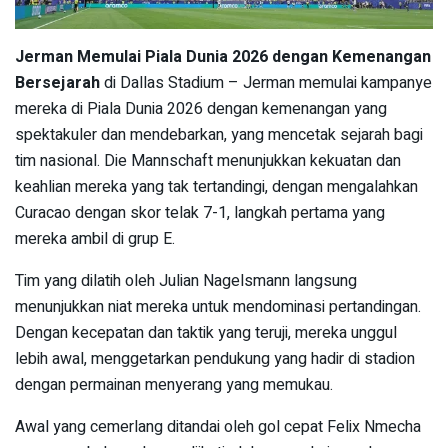
Jerman Memulai Piala Dunia 2026 dengan Kemenangan
Bersejarah
di Dallas Stadium – Jerman memulai kampanye
mereka di Piala Dunia 2026 dengan kemenangan yang
spektakuler dan mendebarkan, yang mencetak sejarah bagi
tim nasional. Die Mannschaft menunjukkan kekuatan dan
keahlian mereka yang tak tertandingi, dengan mengalahkan
Curacao dengan skor telak 7-1, langkah pertama yang
mereka ambil di grup E.
Tim yang dilatih oleh Julian Nagelsmann langsung
menunjukkan niat mereka untuk mendominasi pertandingan.
Dengan kecepatan dan taktik yang teruji, mereka unggul
lebih awal, menggetarkan pendukung yang hadir di stadion
dengan permainan menyerang yang memukau.
Awal yang cemerlang ditandai oleh gol cepat Felix Nmecha