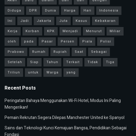
Akan
Baru
dalam
dan
dari
dengan
Diduga
DPR
Dunia
Harga
Hari
Indonesia
Ini
Jadi
Jakarta
Juta
Kasus
Kebakaran
Kerja
Korban
KPK
Menjadi
Menurut
Miliar
oleh
pada
Pasar
Persen
Piala
Polisi
Prabowo
Rumah
Rupiah
Saat
Sebagai
Setelah
Siap
Tahun
Terkait
Tidak
Tiga
Triliun
untuk
Warga
yang
Recent Posts
Peringatan Bahaya Menggunakan Wi-Fi Hotel, Modus Ini Paling
Mengerikan!
Pemain Rekrutan Segera Dilepas Manchester United ke Spanyol
Sains dan Teknologi Kunci Kemajuan Bangsa, Pendidikan Sebagai
Fondasi