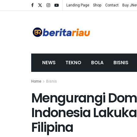
Landing Page
Shop
Contact
Buy JN
NEWS
TEKNO
BOLA
BISNIS
Home
Bisnis
Mengurangi Domin
Indonesia Lakuka
Filipina