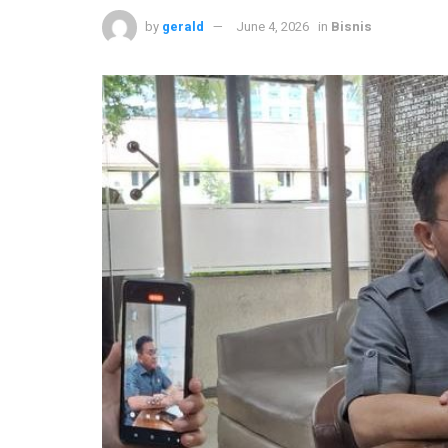
by
gerald
June 4, 2026
in
Bisnis