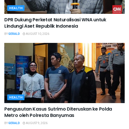
HEALTH
DPR Dukung Perketat Naturalisasi WNA untuk
Lindungi Aset Republik Indonesia
BY
GERALD
AUGUST 10, 2026
HEALTH
Pengusutan Kasus Sutrimo Diteruskan ke Polda
Metro oleh Polresta Banyumas
BY
GERALD
AUGUST 9, 2026