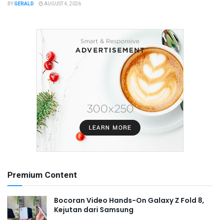
BY
GERALD
AUGUST 4, 2026
Premium Content
Bocoran Video Hands-On Galaxy Z Fold 8,
Kejutan dari Samsung