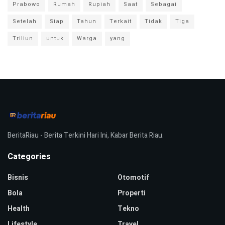
Prabowo
Rumah
Rupiah
Saat
Sebagai
Setelah
Siap
Tahun
Terkait
Tidak
Tiga
Triliun
untuk
Warga
yang
BeritaRiau - Berita Terkini Hari Ini, Kabar Berita Riau.
Categories
Bisnis
Otomotif
Bola
Properti
Health
Tekno
Lifestyle
Travel