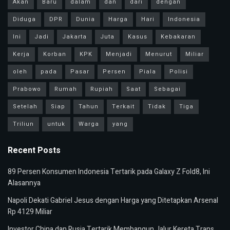
Akan
Baru
dalam
dan
dari
dengan
Diduga
DPR
Dunia
Harga
Hari
Indonesia
Ini
Jadi
Jakarta
Juta
Kasus
Kebakaran
Kerja
Korban
KPK
Menjadi
Menurut
Miliar
oleh
pada
Pasar
Persen
Piala
Polisi
Prabowo
Rumah
Rupiah
Saat
Sebagai
Setelah
Siap
Tahun
Terkait
Tidak
Tiga
Triliun
untuk
Warga
yang
Recent Posts
89 Persen Konsumen Indonesia Tertarik pada Galaxy Z Fold8, Ini
Alasannya
Napoli Dekati Gabriel Jesus dengan Harga yang Ditetapkan Arsenal
Rp 4129 Miliar
Investor China dan Rusia Tertarik Membangun Jalur Kereta Trans